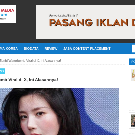
MA KOREA
BIODATA
REVIEW
JASA CONTENT PLACEMENT
unbi Waterbomb Viral di X, Ini Alasannya!
P
ZO
b Viral di X, Ini Alasannya!