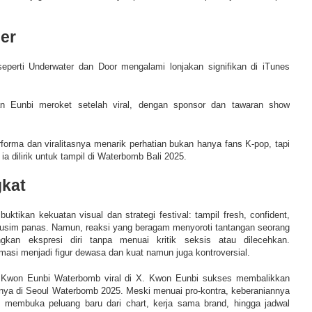
er
eperti Underwater dan Door mengalami lonjakan signifikan di iTunes
 Eunbi meroket setelah viral, dengan sponsor dan tawaran show
forma dan viralitasnya menarik perhatian bukan hanya fans K-pop, tapi
a dilirik untuk tampil di Waterbomb Bali 2025.
gkat
tikan kekuatan visual dan strategi festival: tampil fresh, confident,
 musim panas. Namun, reaksi yang beragam menyoroti tantangan seorang
gkan ekspresi diri tanpa menuai kritik seksis atau dilecehkan.
masi menjadi figur dewasa dan kuat namun juga kontroversial.
 Kwon Eunbi Waterbomb viral di X.
Kwon Eunbi sukses membalikkan
manya di Seoul Waterbomb 2025. Meski menuai pro-kontra, keberaniannya
ni membuka peluang baru dari chart, kerja sama brand, hingga jadwal