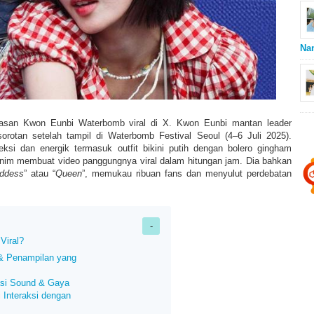
Na
alasan Kwon Eunbi Waterbomb viral di X. Kwon Eunbi mantan leader
orotan setelah tampil di Waterbomb Festival Seoul (4–6 Juli 2025).
ksi dan energik termasuk outfit bikini putih dengan bolero gingham
nim membuat video panggungnya viral dalam hitungan jam. Dia bahkan
ddess
” atau “
Queen
”, memukau ribuan fans dan menyulut perdebatan
Viral?
 & Penampilan yang
asi Sound & Gaya
i Interaksi dengan