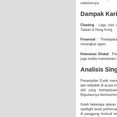
sebelumnya.
Dampak Kari
Charting
: Lagu solo s
Taiwan & Hong Kong
Finansial
: Pendapatan
meningkat tajam.
Ketenaran Global
: Per
juga media mainstream; i
Analisis Sin
Penampilan Eunbi membuk
dan relatable di acara
idol yang memperjuan
Reputasinya bertransfor
Itulah
beberapa alasan
spotlight lewat perfor
di panggung festival i