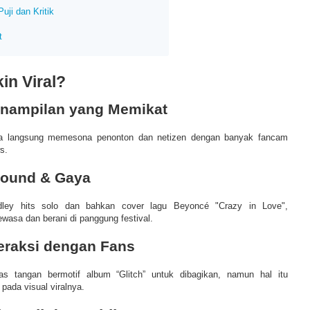
uji dan Kritik
t
in Viral?
Penampilan yang Memikat
nya langsung memesona penonton dan netizen dengan banyak fancam
s.
 Sound & Gaya
ey hits solo dan bahkan cover lagu Beyoncé "Crazy in Love",
wasa dan berani di panggung festival.
nteraksi dengan Fans
s tangan bermotif album “Glitch” untuk dibagikan, namun hal itu
pada visual viralnya.