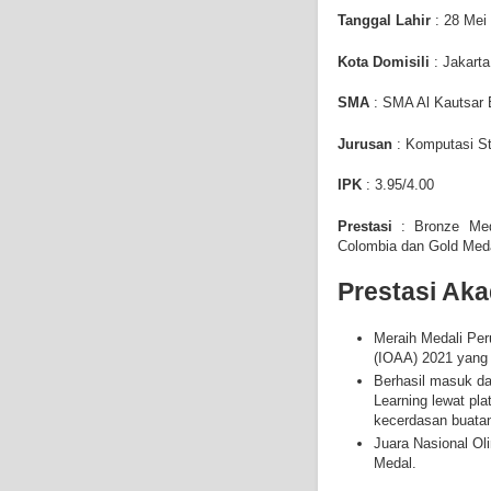
Tanggal Lahir
: 28 Mei
Kota Domisili
: Jakarta
SMA
:
SMA Al Kautsar
Jurusan
:
Komputasi Sta
IPK
: 3.95/4.00
Prestasi
:
Bronze Med
Colombia dan
Gold Meda
Prestasi Ak
Meraih Medali Per
(IOAA) 2021 yang 
Berhasil masuk da
Learning lewat pl
kecerdasan buatan
Juara Nasional Ol
Medal.