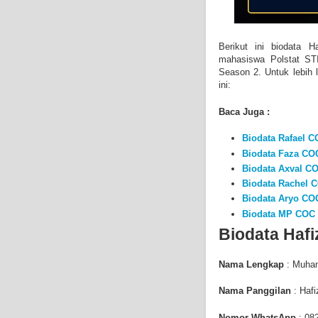
Berikut ini biodata
mahasiswa
Polstat S
Season 2. Untuk lebih
ini:
Baca Juga :
Biodata Rafael 
Biodata Faza CO
Biodata Axval C
Biodata Rachel 
Biodata Aryo CO
Biodata MP COC
Biodata Haf
Nama Lengkap
:
Muham
Nama Panggilan
: Hafi
Nomor WhatsApp
:
08