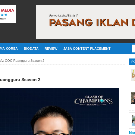
MA KOREA
BIODATA
REVIEW
JASA CONTENT PLACEMENT
afiz COC Ruangguru Season 2
P
Ruangguru Season 2
Na