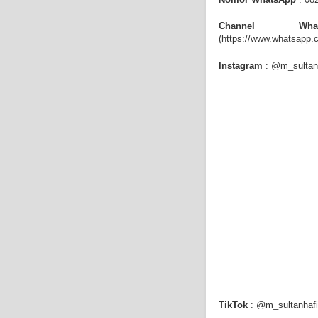
Channel What
(
https://www.whatsapp
Instagram
: @m_sultan
TikTok
: @m_sultanhaf