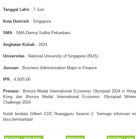
Tanggal Lahir
: 7 Juni
Kota Domisili
: Singapura
SMA
:
SMA Darma Yudha Pekanbaru
Angkatan Kuliah
: 2024
Universitas
: National University of Singapore (NUS)
Jurusan
:
Business Administration Major in Finance
IPK
: 4.50/5.00
Prestasi
: Bronze Medal International Economic Olympiad 2024 in Hong
Kong dan
Bronze Medal International Economic Olympiad Winter
Challenge 2024
Itulah
biodata Gilbert COC Ruangguru Season 2. Semoga informasi ini
bisa bermanfaat!
POSTING LEBIH BARU
BERANDA
POSTING LAMA