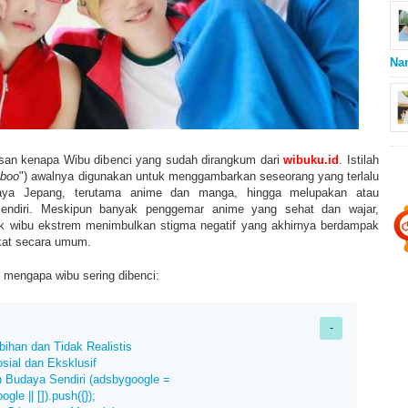
Na
lasan kenapa Wibu dibenci yang sudah dirangkum dari
wibuku.id
. Istilah
boo
") awalnya digunakan untuk menggambarkan seseorang yang terlalu
daya Jepang, terutama anime dan manga, hingga melupakan atau
ndiri. Meskipun banyak penggemar anime yang sehat dan wajar,
ok wibu ekstrem menimbulkan stigma negatif yang akhirnya berdampak
kat secara umum.
 mengapa wibu sering dibenci:
bihan dan Tidak Realistis
osial dan Eksklusif
 Budaya Sendiri (adsbygoogle =
le || []).push({});