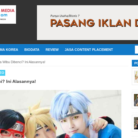
MA KOREA
BIODATA
REVIEW
JASA CONTENT PLACEMENT
 Wibu Dibenci? Ini Alasannya!
P
ZO
? Ini Alasannya!