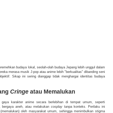
eremehkan budaya lokal, seolah-olah budaya Jepang lebih unggul dalam
ereka merasa musik J-pop atau anime lebih "berkualitas" dibanding seni
objektif. Sikap ini sering dianggap tidak menghargai identitas budaya
yang
Cringe
atau Memalukan
 gaya karakter anime secara berlebihan di tempat umum, seperti
h, bergaya aneh, atau melakukan
cosplay
tanpa konteks. Perilaku ini
(memalukan) oleh masyarakat umum, sehingga menimbulkan stigma