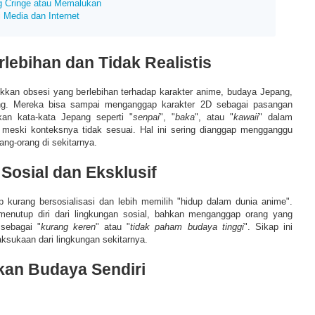
ng Cringe atau Memalukan
i Media dan Internet
rlebihan dan Tidak Realistis
kan obsesi yang berlebihan terhadap karakter anime, budaya Jepang,
ng. Mereka bisa sampai menganggap karakter 2D sebagai pasangan
an kata-kata Jepang seperti "
senpai
", "
baka
", atau "
kawaii
" dalam
, meski konteksnya tidak sesuai. Hal ini sering dianggap mengganggu
rang-orang di sekitarnya.
 Sosial dan Eksklusif
 kurang bersosialisasi dan lebih memilih "hidup dalam dunia anime".
menutup diri dari lingkungan sosial, bahkan menganggap orang yang
sebagai "
kurang keren
" atau "
tidak paham budaya tinggi
". Sikap ini
ksukaan dari lingkungan sekitarnya.
kan Budaya Sendiri