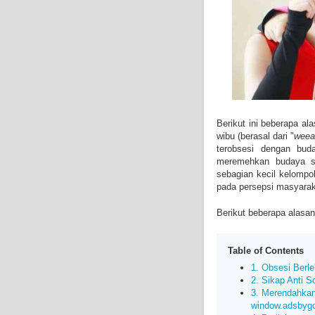
Berikut ini beberapa a
wibu (berasal dari "
weea
terobsesi dengan bu
meremehkan budaya se
sebagian kecil kelomp
pada persepsi masyara
Berikut beberapa alasan
Table of Contents
1. Obsesi Berle
2. Sikap Anti S
3. Merendahkan
window.adsbygoog