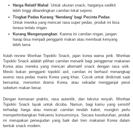
Harga Relatif Mahal
: Untuk ukuran snack, harganya sedikit
lebih tinggi dibandingkan camilan lokal sejenis.
Tingkat Pedas Kurang ‘Nendang’ bagi Pecinta Pedas
:
Untuk mereka yang mencari rasa super pedas, produk ini bisa
terasa terlalu ringan.
Kurang Mengenyangkan
: Karena ini camilan ringan, jangan
harap bisa menjadi pengganti makan atau membuat kenyang
lebih lama.
Itulah
review Wonhae Topokki Snack, jajan korea warna pink.
Wonhae
Topokki Snack adalah pilihan camilan menarik bagi penggemar makanan
Korea atau mereka yang mencari alternatif snack dengan rasa unik.
Meski bukan pengganti topokki asli, camilan ini berhasil menangkap
esensi rasa pedas manis Korea yang khas. Cocok untuk dinikmati saat
bersantai, menonton drama Korea, atau sekadar mengganjal perut
sebelum makan besar.
Dengan kemasan praktis, rasa autentik, dan tekstur renyah, Wonhae
Topokki Snack layak untuk dicoba. Namun, bagi kamu yang sensitif
terhadap harga atau mencari camilan rendah kalori, mungkin perlu
mempertimbangkan frekuensi konsumsinya. Secara keseluruhan, produk
ini merupakan perwujudan yang baik dari tren makanan Korea dalam
bentuk snack modern.