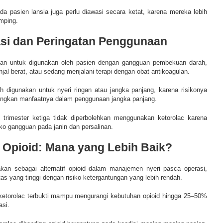
da pasien lansia juga perlu diawasi secara ketat, karena mereka lebih
mping.
asi dan Peringatan Penggunaan
urkan untuk digunakan oleh pasien dengan gangguan pembekuan darah,
njal berat, atau sedang menjalani terapi dengan obat antikoagulan.
eh digunakan untuk nyeri ringan atau jangka panjang, karena risikonya
dingkan manfaatnya dalam penggunaan jangka panjang.
di trimester ketiga tidak diperbolehkan menggunakan ketorolac karena
ko gangguan pada janin dan persalinan.
 Opioid: Mana yang Lebih Baik?
akan sebagai alternatif opioid dalam manajemen nyeri pasca operasi,
tas yang tinggi dengan risiko ketergantungan yang lebih rendah.
ketorolac terbukti mampu mengurangi kebutuhan opioid hingga 25–50%
asi.