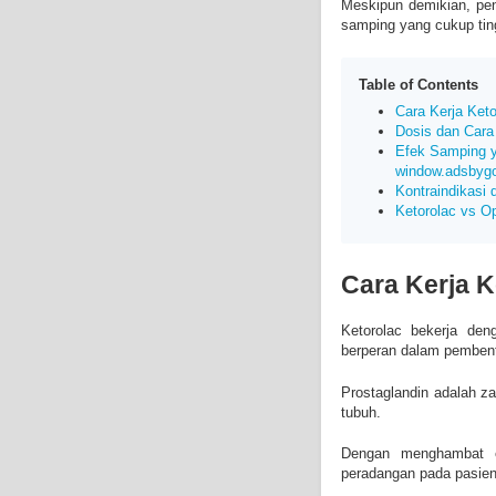
Meskipun demikian, pen
samping yang cukup tin
Table of Contents
Cara Kerja Ket
Dosis dan Cara
Efek Samping y
window.adsbygoog
Kontraindikasi
Ketorolac vs O
Cara Kerja K
Ketorolac bekerja de
berperan dalam pembent
Prostaglandin adalah z
tubuh.
Dengan menghambat en
peradangan pada pasien