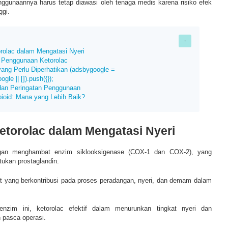
ggunaannya harus tetap diawasi oleh tenaga medis karena risiko efek
ggi.
orolac dalam Mengatasi Nyeri
 Penggunaan Ketorolac
ang Perlu Diperhatikan (adsbygoogle =
le || []).push({});
 dan Peringatan Penggunaan
pioid: Mana yang Lebih Baik?
etorolac dalam Mengatasi Nyeri
ngan menghambat enzim siklooksigenase (COX-1 dan COX-2), yang
ukan prostaglandin.
at yang berkontribusi pada proses peradangan, nyeri, dan demam dalam
zim ini, ketorolac efektif dalam menurunkan tingkat nyeri dan
 pasca operasi.