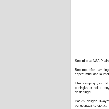
Seperti obat NSAID lain
Beberapa efek samping 
seperti mual dan muntah
Efek samping yang lebih
peningkatan risiko pen
dosis tinggi.
Pasien dengan riwayat
penggunaan ketorolac.