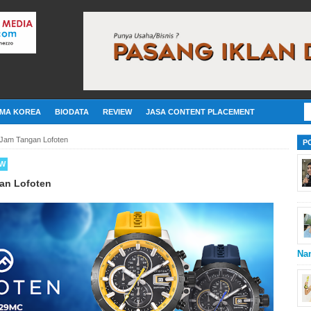
MA KOREA
BIODATA
REVIEW
JASA CONTENT PLACEMENT
 Jam Tangan Lofoten
P
EW
an Lofoten
Na