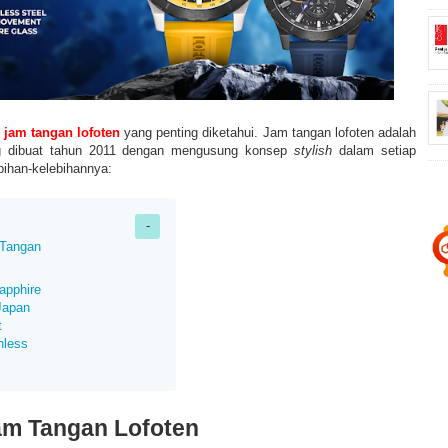
n
jam tangan lofoten
yang penting diketahui.
Jam tangan lofoten adalah
g dibuat tahun 2011 dengan mengusung konsep
stylish
dalam setiap
bihan-kelebihannya:
 Tangan
apphire
Japan
t
inless
am Tangan Lofoten