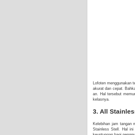
Lofoten menggunakan t
akurat dan cepat. Bahka
an. Hal tersebut memun
kelasnya.
3. All Stainles
Kelebihan jam tangan 
Stainless Stell. Hal i
keuntungan bagi penggu