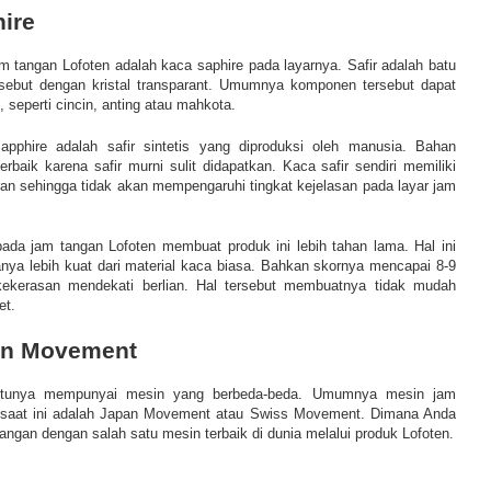
ire
m tangan Lofoten adalah kaca saphire pada layarnya. Safir adalah batu
isebut dengan kristal transparant. Umumnya komponen tersebut dapat
 seperti cincin, anting atau mahkota.
apphire adalah safir sintetis yang diproduksi oleh manusia. Bahan
terbaik karena safir murni sulit didapatkan. Kaca safir sendiri memiliki
aran sehingga tidak akan mempengaruhi tingkat kejelasan pada layar jam
ada jam tangan Lofoten membuat produk ini lebih tahan lama. Hal ini
nya lebih kuat dari material kaca biasa. Bahkan skornya mencapai 8-9
ekerasan mendekati berlian. Hal tersebut membuatnya tidak mudah
et.
an Movement
entunya mempunyai mesin yang berbeda-beda. Umumnya mesin jam
ia saat ini adalah Japan Movement atau Swiss Movement. Dimana Anda
ngan dengan salah satu mesin terbaik di dunia melalui produk Lofoten.