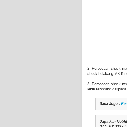
2. Perbedaan shock mx
shock belakang MX King 
3. Perbedaan shock mx 
lebih renggang daripada
Baca Juga :
Pe
Dapatkan Noti
DAN MX 135 di