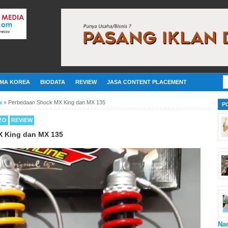
MA KOREA
BIODATA
REVIEW
JASA CONTENT PLACEMENT
w
»
Perbedaan Shock MX King dan MX 135
P
ZO
REVIEW
 King dan MX 135
Na