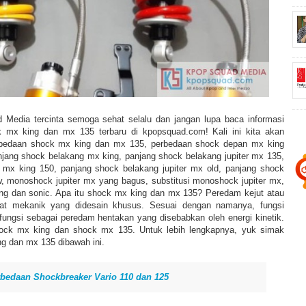
 Media tercinta semoga sehat selalu dan jangan lupa baca informasi
 mx king dan mx 135 terbaru di kpopsquad.com! Kali ini kita akan
bedaan shock mx king dan mx 135, perbedaan shock depan mx king
jang shock belakang mx king, panjang shock belakang jupiter mx 135,
 mx king 150, panjang shock belakang jupiter mx old, panjang shock
w, monoshock jupiter mx yang bagus, substitusi monoshock jupiter mx,
ng dan sonic. Apa itu shock mx king dan mx 135? Peredam kejut atau
lat mekanik yang didesain khusus. Sesuai dengan namanya, fungsi
fungsi sebagai peredam hentakan yang disebabkan oleh energi kinetik.
hock mx king dan shock mx 135. Untuk lebih lengkapnya, yuk simak
g dan mx 135 dibawah ini.
bedaan Shockbreaker Vario 110 dan 125