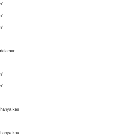
in’
in’
in’
kedalaman
in’
in’
 hanya kau
 hanya kau