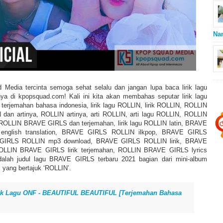
Na
Media tercinta semoga sehat selalu dan jangan lupa baca lirik lagu
nya di kpopsquad.com! Kali ini kita akan membahas seputar lirik lagu
rjemahan bahasa indonesia, lirik lagu ROLLIN, lirik ROLLIN, ROLLIN
IN dan artinya, ROLLIN artinya, arti ROLLIN, arti lagu ROLLIN, ROLLIN
agu ROLLIN BRAVE GIRLS dan terjemahan, lirik lagu ROLLIN latin, BRAVE
 english translation, BRAVE GIRLS ROLLIN ilkpop, BRAVE GIRLS
IRLS ROLLIN mp3 download, BRAVE GIRLS ROLLIN lirik, BRAVE
OLLIN BRAVE GIRLS lirik terjemahan, ROLLIN BRAVE GIRLS lyrics
alah judul lagu BRAVE GIRLS terbaru 2021 bagian dari mini-album
ang bertajuk ‘ROLLIN’.
rik Lagu ONF - BEAUTIFUL BEAUTIFUL [Terjemahan Bahasa