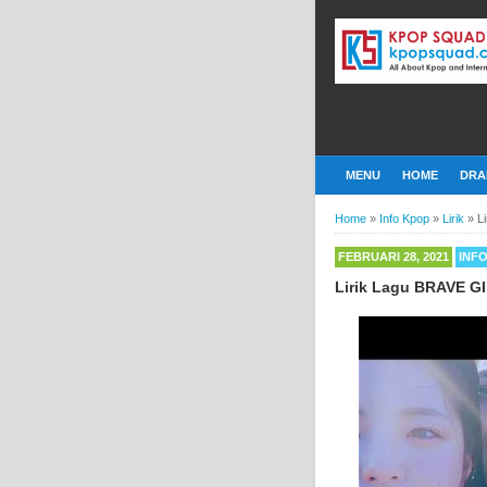
MENU
HOME
DRA
Home
»
Info Kpop
»
Lirik
»
L
FEBRUARI 28, 2021
INF
Lirik Lagu BRAVE G