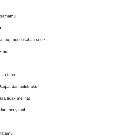
ersamamu
r
anmu, mendekatlah sedikit
ukmu
aku tahu
 Cepat dan peluk aku
ura tidak melihat
 dan menyesal
matamu