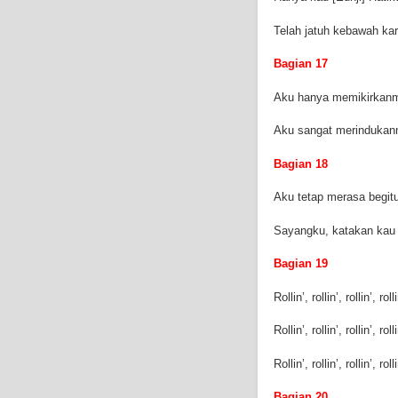
Telah jatuh kebawah k
Bagian 17
Aku hanya memikirkanm
Aku sangat merindukanm
Bagian 18
Aku tetap merasa begitu
Sayangku, katakan kau
Bagian 19
Rollin’, rollin’, rollin’, roll
Rollin’, rollin’, rollin’, roll
Rollin’, rollin’, rollin’, roll
Bagian 20