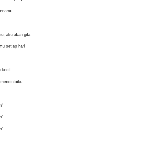
arenamu
u, aku akan gila
u setiap hari
 kecil
 mencintaiku
in’
in’
in’