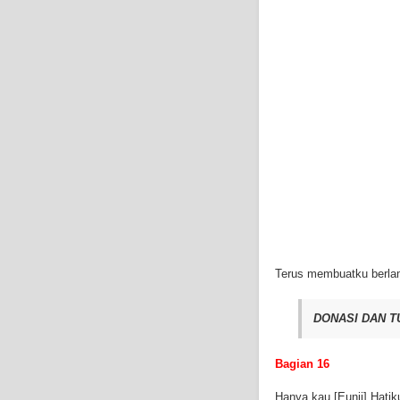
Terus membuatku berla
DONASI DAN T
Bagian 16
Hanya kau [Eunji] Hatiku