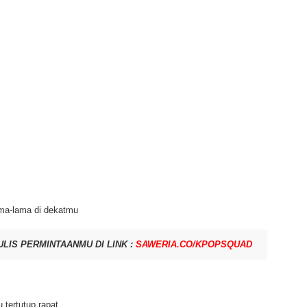
ma-lama di dekatmu
ULIS PERMINTAANMU DI LINK :
SAWERIA.CO/KPOPSQUAD
 tertutup rapat