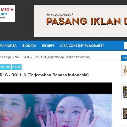
MA KOREA
BIODATA
REVIEW
JASA CONTENT PLACEMENT
irik Lagu BRAVE GIRLS - ROLLIN [Terjemahan Bahasa Indonesia]
P
O KPOP
LIRIK
IRLS - ROLLIN [Terjemahan Bahasa Indonesia]