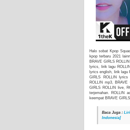
Halo sobat Kpop Squad 
kpop terbaru 2021 lain
BRAVE GIRLS ROLLIN te
lyrics, lirik lagu ROLL
lyrics english, lirik l
GIRLS ROLLIN lyrics
ROLLIN mp3, BRAVE G
GIRLS ROLLIN live, R
terjemahan. ROLLIN ad
keempat BRAVE GIRLS y
Baca Juga :
Li
Indonesia]