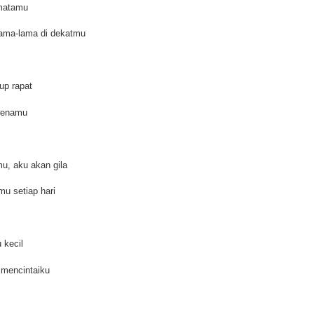
matamu
ama-lama di dekatmu
up rapat
arenamu
u, aku akan gila
u setiap hari
 kecil
 mencintaiku