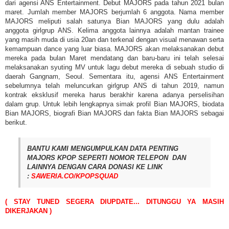
dari agensi ANS Entertainment. Debut MAJORS pada tahun 2021 bulan
maret. Jumlah member MAJORS berjumlah 6 anggota. Nama member
MAJORS meliputi salah satunya Bian MAJORS yang dulu adalah
anggota girlgrup ANS. Kelima anggota lainnya adalah mantan trainee
yang masih muda di usia 20an dan terkenal dengan visual menawan serta
kemampuan dance yang luar biasa. MAJORS akan melaksanakan debut
mereka pada bulan Maret mendatang dan baru-baru ini telah selesai
melaksanakan syuting MV untuk lagu debut mereka di sebuah studio di
daerah Gangnam, Seoul. Sementara itu, agensi ANS Entertainment
sebelumnya telah meluncurkan girlgrup ANS di tahun 2019, namun
kontrak eksklusif mereka harus berakhir karena adanya perselisihan
dalam grup. Untuk lebih lengkapnya simak profil Bian MAJORS, biodata
Bian MAJORS, biografi Bian MAJORS dan fakta Bian MAJORS sebagai
berikut.
BANTU KAMI MENGUMPULKAN DATA PENTING
MAJORS KPOP SEPERTI NOMOR TELEPON DAN
LAINNYA DENGAN CARA DONASI KE LINK
:
SAWERIA.CO/KPOPSQUAD
( STAY TUNED SEGERA DIUPDATE... DITUNGGU YA MASIH
DIKERJAKAN )