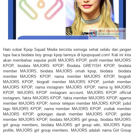
Halo sobat Kpop Squad Media tercinta semoga sehat selalu dan jangan
lupa baca biodata boy group kpop lainnya di kpopsquad.com! Kali ini kita
akan membahas seputar profil MAJORS KPOP, profil member MAJORS
KPOP, biodata MAJORS KPOP, Biodata GREYISH KPOP, biodata
member MAJORS, biodata MAJORS omah kpop, biodata biodata
member MAJORS KPOP, nama member MAJORS KPOP, biografi
MAJORS KPOP, biografi member MAJORS KPOP, jumlah member
MAJORS KPOP, nama instagram MAJORS KPOP, nama ig
MAJORS
KPOP,
MAJORS KPOP instagram account,
MAJORS KPOP official
instagram,
fakta MAJORS KPOP, fakta member MAJORS KPOP, agama
member MAJORS KPOP, nomor telepon member MAJORS KPOP, judul
lagu MAJORS KPOP, nama member MAJORS KPOP, zodiak member
MAJORS KPOP, golongan darah member MAJORS KPOP, goldar
member MAJORS KPOP, biodata MAJORS girl group, biodata MAJORS
girl group members, biodata MAJORS girl group wiki, MAJORS Kpop
profile, MAJORS girl group members. MAJORS adalah nama Girl Group