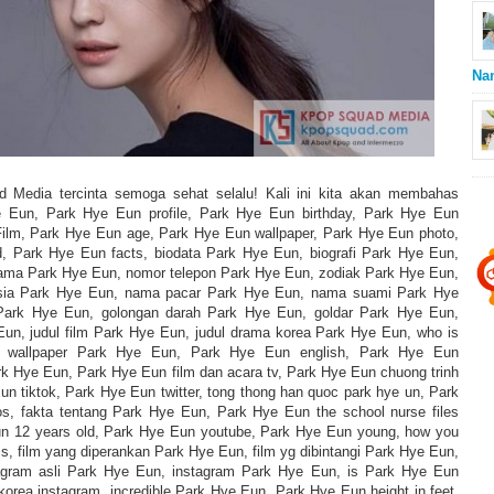
Na
 Media tercinta semoga sehat selalu! Kali ini kita akan membahas
ye Eun, Park Hye Eun profile, Park Hye Eun birthday, Park Hye Eun
ilm, Park Hye Eun age, Park Hye Eun wallpaper, Park Hye Eun photo,
, Park Hye Eun facts, biodata Park Hye Eun, biografi Park Hye Eun,
ama Park Hye Eun, nomor telepon Park Hye Eun, zodiak Park Hye Eun,
sia Park Hye Eun, nama pacar Park Hye Eun, nama suami Park Hye
Park Hye Eun, golongan darah Park Hye Eun, goldar Park Hye Eun,
 Eun, judul film Park Hye Eun, judul drama korea Park Hye Eun, who is
, wallpaper Park Hye Eun, Park Hye Eun english, Park Hye Eun
ark Hye Eun, Park Hye Eun film dan acara tv, Park Hye Eun chuong trinh
un tiktok, Park Hye Eun twitter, tong thong han quoc park hye un, Park
s, fakta tentang Park Hye Eun, Park Hye Eun the school nurse files
un 12 years old, Park Hye Eun youtube, Park Hye Eun young, how you
s, film yang diperankan Park Hye Eun, film yg dibintangi Park Hye Eun,
agram asli Park Hye Eun, instagram Park Hye Eun, is Park Hye Eun
orea instagram, incredible Park Hye Eun, Park Hye Eun height in feet,