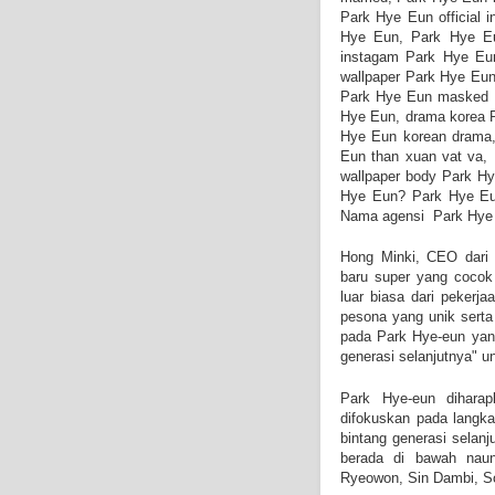
Park Hye Eun official i
Hye Eun, Park Hye Eu
instagam Park Hye Eun
wallpaper Park Hye Eun 
Park Hye Eun masked s
Hye Eun, drama korea 
Hye Eun korean drama,
Eun than xuan vat va,
wallpaper body Park Hy
Hye Eun? Park Hye Eun 
Nama agensi Park Hye 
Hong Minki, CEO dari 
baru super yang cocok
luar biasa dari pekerj
pesona yang unik serta
pada Park Hye-eun yang
generasi selanjutnya" 
Park Hye-eun diharap
difokuskan pada langk
bintang generasi selan
berada di bawah naun
Ryeowon, Sin Dambi, So 