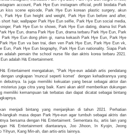
nstagram account, Park Hye Eun instagram official, profil biodata Park
n kiss scene episode, Park Hye Eun korean plastic surgery, akun
, Park Hye Eun height and weight, Park Hye Eun before and after,
short hair, wallpaper Park Hye Eun selfie, Park Hye Eun social media,
inger, Park Hye Eun tv shows, Park Hye Eun dating, drama list Park
Park Hye Eun, drama Park Hye Eun, drama terbaru Park Hye Eun, Park
 Park Hye Eun dong phim gi, nama kekasih Park Hye Eun, Park Hye
 Park Hye Eun va ban trai, dien ven Park Hye Eun, Park Hye Eun vk,
e Eun, Park Hye Eun biography, Park Hye Eun nationality. Siapa Park
adalah pemain the school nurse file dan aktris korea terbaru 2021.
Eun adalah H& Entertainment.
H& Entertaiment mengatakan, "Park Hye-eun adalah artis pendatang
 dengan ungkapan 'muncul seperti komet' dengan kehadirannya yang
aan debutnya. Ia juga memiliki kekuatan yang besar sebagai aktor dan
 misterius juga citra yang baik. Kami akan aktif memberikan dukungan
 memiliki kemampuan tak terbatas dan dapat dicatat sebagai bintang
ungkapnya.
kan menjadi bintang yang menjanjikan di tahun 2021. Perhatian
ah-langkah masa depan Park Hye-eun agar tumbuh sebagai aktris dan
jutnya bersama dengan H& Entertaiment. Sementara itu, artis lain yang
gan H& Entertainment diantaranya, Joo Jihoon, In Kyojin, Jeong
Yihyun, Kang Min-ah, dan artis-artis lainnya.