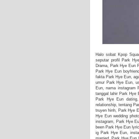
Halo sobat Kpop Squad
seputar profil Park H
Drama, Park Hye Eun F
Park Hye Eun boyfriend
fakta Park Hye Eun, ag
umur Park Hye Eun, u
Eun, nama instagram 
tanggal lahir Park Hye
Park Hye Eun dating
relationship, tentang P
truyen hinh, Park Hye E
Hye Eun wedding photo
instagram, Park Hye E
been Park Hye Eun lyric
ig Park Hye Eun, inst
married, Park Hye Eun k