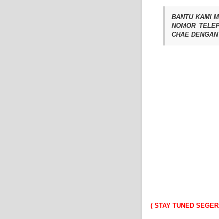
BANTU KAMI 
NOMOR TELE
CHAE
DENGAN 
( STAY TUNED SEGER