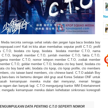
Na
Media tercinta semoga sehat selalu dan jangan lupa baca biodata boy
popsquad.com! Kali ini kita akan membahas seputar profil C.T.O, profil
a C.T.O, biodata cto kpop, biodata biodata member C.T.O, nama
i C.T.O, biografi member C.T.O, jumlah member C.T.O, fakta C.T.O,
agama member C.T.O, nomor telepon member C.T.O, zodiak member
member C.T.O, goldar member C.T.O, biodata cto boy band, biodata cto
ta cto boy band wiki, biodata cto kpop, cto kpop profile, cto members
mbers, cto taiwan band members, cto chinese band. C.T.O adalah Boy
g baru-baru ini bertemu dengan idol grup asal Korea Selatan ONF untuk
asah kemampuan mereka mulai dari menyanyi, menari hingga
 ragam dan banyak lagi. C.T.O mengunjungi kantor WM Entertainment
 mengadu kemampuan mereka dalam kehebatan sinkronasi koreografi
ENGUMPULKAN DATA PENTING C.T.O SEPERTI NOMOR