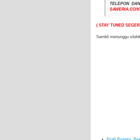
TELEPON DAN 
SAWERIA.CO/
( STAY TUNED SEGER
Sambil menunggu silahk
Profil Biodata, B