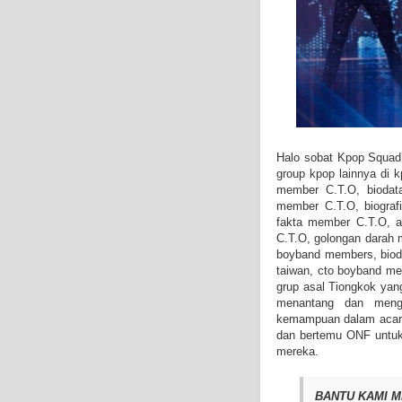
Halo sobat Kpop Squad 
group kpop lainnya di k
member C.T.O, biodat
member C.T.O, biograf
fakta member C.T.O, 
C.T.O, golongan darah 
boyband members, bioda
taiwan, cto boyband me
grup asal Tiongkok yan
menantang dan meng
kemampuan dalam acara
dan bertemu ONF untuk
mereka.
BANTU KAMI M