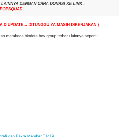
LAINNYA DENGAN CARA DONASI KE LINK :
KPOPSQUAD
A DIUPDATE... DITUNGGU YA MASIH DIKERJAKAN )
an membaca biodata boy group terbaru lainnya seperti:
iografi dan Fakta Member T1419