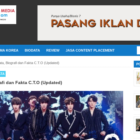
MA KOREA
BIODATA
REVIEW
JASA CONTENT PLACEMENT
data, Biografi dan Fakta C.T.O (Updated)
P
ATA
rafi dan Fakta C.T.O (Updated)