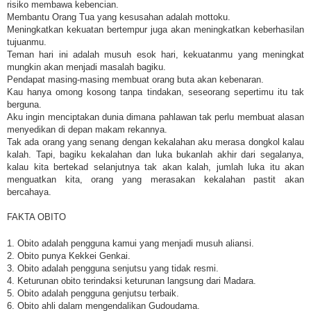
risiko membawa kebencian.
Membantu Orang Tua yang kesusahan adalah mottoku.
Meningkatkan kekuatan bertempur juga akan meningkatkan keberhasilan
tujuanmu.
Teman hari ini adalah musuh esok hari, kekuatanmu yang meningkat
mungkin akan menjadi masalah bagiku.
Pendapat masing-masing membuat orang buta akan kebenaran.
Kau hanya omong kosong tanpa tindakan, seseorang sepertimu itu tak
berguna.
Aku ingin menciptakan dunia dimana pahlawan tak perlu membuat alasan
menyedikan di depan makam rekannya.
Tak ada orang yang senang dengan kekalahan aku merasa dongkol kalau
kalah. Tapi, bagiku kekalahan dan luka bukanlah akhir dari segalanya,
kalau kita bertekad selanjutnya tak akan kalah, jumlah luka itu akan
menguatkan kita, orang yang merasakan kekalahan pastit akan
bercahaya.
FAKTA OBITO
1. Obito adalah pengguna kamui yang menjadi musuh aliansi.
2. Obito punya Kekkei Genkai.
3. Obito adalah pengguna senjutsu yang tidak resmi.
4. Keturunan obito terindaksi keturunan langsung dari Madara.
5. Obito adalah pengguna genjutsu terbaik.
6. Obito ahli dalam mengendalikan Gudoudama.