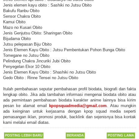
Jenis elemen kayu obito : Sashiki no Jutsu Obito
Bakufu Ranbu Obito
Sensor Chakra Obito
Kamui Obito
Mazo no Kusari Obito
Jenis Genjutsu Obito: Sharingan Obito
Bijudama Obito
Jutsu pelepasan Biju Obito
Jenis Elemen Kayu Obito : Jutsu Pembentukan Pohon Bunga Obito
Tomegane no Jutsu Obito
Pelindung Chakra Jincuriki Jubi Obito
Penyegelan Ekor 10 Obito
Jenis Elemen Kayu Obito : Shashiki no Jutsu Obito
Gedo Obito : Rinne Tensei no Jutsu Obito
Itulah pembahasan seputar pembahasan profil biodata, biografi dan fakta
lengkap obito. Jika ada tambahan informasi mengenai biodata obito atau
ada permintaan pembahasan biodata karakter anime lainnya bisa kirim
pesan ke alamat email
kpopsquadmedia@gmail.com
. Atau mungkin
ada keinginan untuk kerjasama dengan kpop squad media seperti
pemasangan iklan, promosi produk, backlink dan sejenisnya bisa kontak
kami melalui email diatas.
POSTING LEBIH BARU
BERANDA
POSTING LAMA