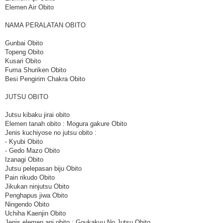
Elemen Air Obito
NAMA PERALATAN OBITO
Gunbai Obito
Topeng Obito
Kusari Obito
Fuma Shuriken Obito
Besi Pengirim Chakra Obito
JUTSU OBITO
Jutsu kibaku jirai obito
Elemen tanah obito : Mogura gakure Obito
Jenis kuchiyose no jutsu obito :
- Kyubi Obito
- Gedo Mazo Obito
Izanagi Obito
Jutsu pelepasan biju Obito
Pain rikudo Obito
Jikukan ninjutsu Obito
Penghapus jiwa Obito
Ningendo Obito
Uchiha Kaenjin Obito
Jenis elemen api obito : Goukakyu No Jutsu Obito