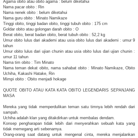
Agama obito atau obito agama : belum diketahui
Nama pacar obito : Rin
Nama nenek obito : belum diketahui
Nama guru obito : Minato Namikaze
Tinggi obito, tinggi badan obito, tinggi tubuh obito : 175 cm
Goldar obito atau golongan darah obito : O
Berat obito, berat badan obito, berat tubuh obito : 52,2 kg
Umur obito lulus dari akademi atau usia obito lulus dari akademi : umur 9
tahun
Umur obito lulus dari ujian chunin atau usia obito lulus dari ujian chunin :
umur 11 tahun
Nama tim obito : Tim Minato
Nama teman dekat obito, nama sahabat obito : Minato Namikaze, Obito
Uchiha, Kakashi Hatake, Rin
Mimpi obito : Obito menjadi hokage
QUOTE OBITO ATAU KATA KATA OBITO LEGENDARIS SEPANJANG
MASA
Mereka yang tidak memperdulikan teman satu timnya lebih rendah dari
sampah.
Uchiha adalah klan yang ditakdirkan untuk membalas dendam.
Konsep pengharapan tidak lebih dari menyerahkan sebuah kata yang
tidak memegang arti sebenarnya.
Orang-orang saat datang untuk mengenal cinta, mereka menjalankan