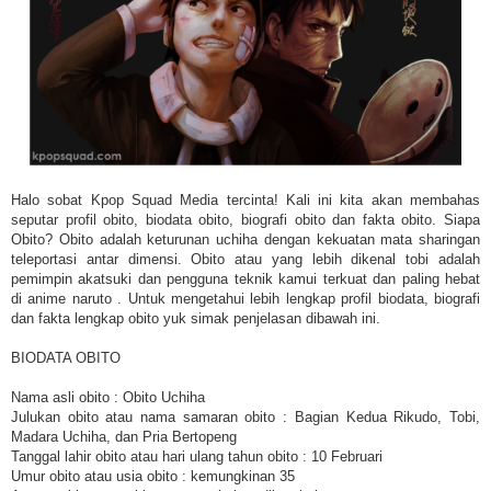
Halo sobat Kpop Squad Media tercinta! Kali ini kita akan membahas
seputar profil obito, biodata obito, biografi obito dan fakta obito. Siapa
Obito? Obito adalah keturunan uchiha dengan kekuatan mata sharingan
teleportasi antar dimensi. Obito atau yang lebih dikenal tobi adalah
pemimpin akatsuki dan pengguna teknik kamui terkuat dan paling hebat
di anime naruto . Untuk mengetahui lebih lengkap profil biodata, biografi
dan fakta lengkap obito yuk simak penjelasan dibawah ini.
BIODATA OBITO
Nama asli obito : Obito Uchiha
Julukan obito atau nama samaran obito : Bagian Kedua Rikudo, Tobi,
Madara Uchiha, dan Pria Bertopeng
Tanggal lahir obito atau hari ulang tahun obito : 10 Februari
Umur obito atau usia obito : kemungkinan 35