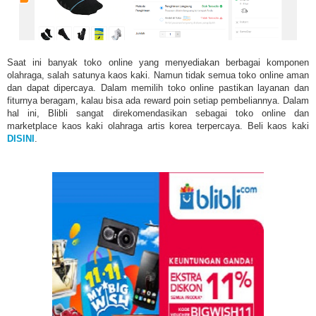
Saat ini banyak toko online yang menyediakan berbagai komponen
olahraga, salah satunya kaos kaki. Namun tidak semua toko online aman
dan dapat dipercaya. Dalam memilih toko online pastikan layanan dan
fiturnya beragam, kalau bisa ada reward poin setiap pembeliannya. Dalam
hal ini, Blibli sangat direkomendasikan sebagai toko online dan
marketplace kaos kaki olahraga artis korea terpercaya. Beli kaos kaki
DISINI
.