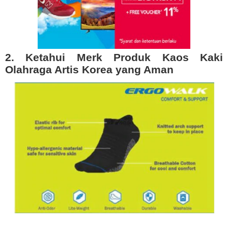
2. Ketahui Merk Produk Kaos Kaki
Olahraga Artis Korea yang Aman