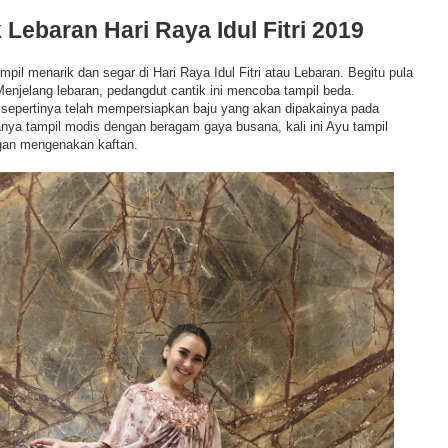
 Lebaran Hari Raya Idul Fitri 2019
ampil menarik dan segar di Hari Raya Idul Fitri atau Lebaran. Begitu pula
enjelang lebaran, pedangdut cantik ini mencoba tampil beda.
 sepertinya telah mempersiapkan baju yang akan dipakainya pada
sanya tampil modis dengan beragam gaya busana, kali ini Ayu tampil
gan mengenakan kaftan.