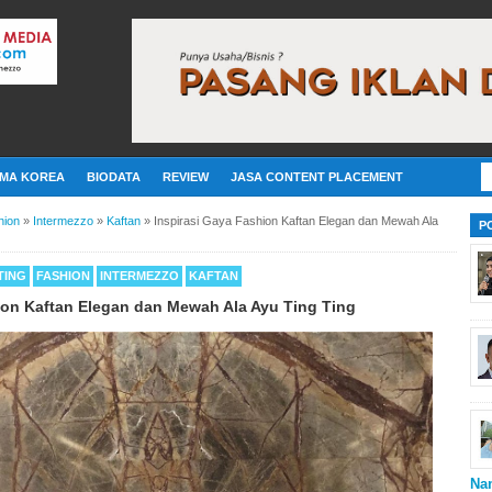
MA KOREA
BIODATA
REVIEW
JASA CONTENT PLACEMENT
hion
»
Intermezzo
»
Kaftan
»
Inspirasi Gaya Fashion Kaftan Elegan dan Mewah Ala
P
TING
FASHION
INTERMEZZO
KAFTAN
ion Kaftan Elegan dan Mewah Ala Ayu Ting Ting
Na