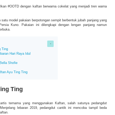
lkan #OOTD dengan kaftan berwarna cokelat yang menjadi tren warna
 satu model pakaian berpotongan sempit berbentuk jubah panjang yang
 Persia Kuno. Pakaian ini dilengkapi dengan lengan panjang namun
erbuka.
 Ting
baran Hari Raya Idul
Bella Shofie
ftan Ayu Ting Ting
ing Ting
artis ternama yang menggunakan Kaftan, salah satunya pedangdut
 Menjelang lebaran 2019, pedangdut cantik ini mencoba tampil beda
ftan.