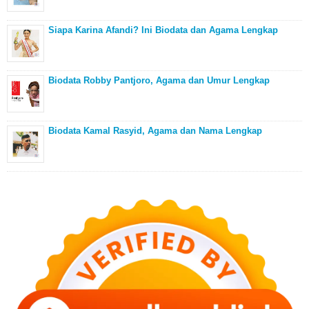
Siapa Karina Afandi? Ini Biodata dan Agama Lengkap
Biodata Robby Pantjoro, Agama dan Umur Lengkap
Biodata Kamal Rasyid, Agama dan Nama Lengkap