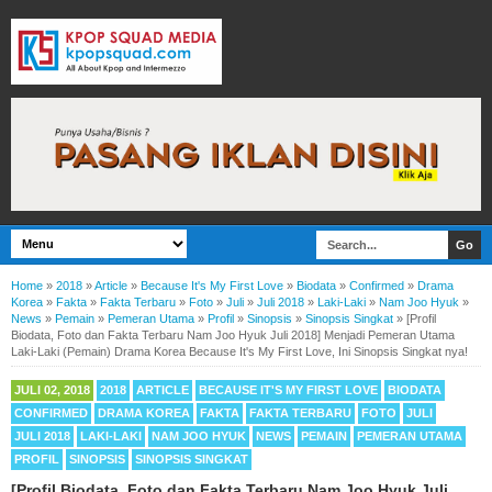
Home
»
2018
»
Article
»
Because It's My First Love
»
Biodata
»
Confirmed
»
Drama
Korea
»
Fakta
»
Fakta Terbaru
»
Foto
»
Juli
»
Juli 2018
»
Laki-Laki
»
Nam Joo Hyuk
»
News
»
Pemain
»
Pemeran Utama
»
Profil
»
Sinopsis
»
Sinopsis Singkat
»
[Profil
Biodata, Foto dan Fakta Terbaru Nam Joo Hyuk Juli 2018] Menjadi Pemeran Utama
Laki-Laki (Pemain) Drama Korea Because It's My First Love, Ini Sinopsis Singkat nya!
JULI 02, 2018
2018
ARTICLE
BECAUSE IT'S MY FIRST LOVE
BIODATA
CONFIRMED
DRAMA KOREA
FAKTA
FAKTA TERBARU
FOTO
JULI
JULI 2018
LAKI-LAKI
NAM JOO HYUK
NEWS
PEMAIN
PEMERAN UTAMA
PROFIL
SINOPSIS
SINOPSIS SINGKAT
[Profil Biodata, Foto dan Fakta Terbaru Nam Joo Hyuk Juli