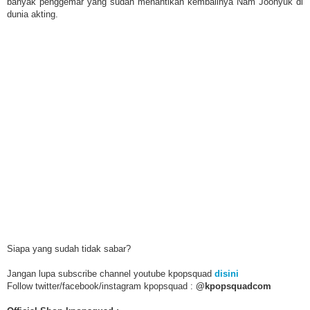
banyak penggemar yang sudah menantikan kembalinya Nam Joohyuk di
dunia akting.
Siapa yang sudah tidak sabar?
Jangan lupa subscribe channel youtube kpopsquad
disini
Follow twitter/facebook/instagram kpopsquad :
@kpopsquadcom