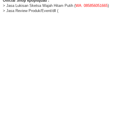
Official Shop kpopsquad :
> Jasa Lukisan Sketsa Wajah Hitam Putih (
WA: 085856051665
)
> Jasa Review Produk/Event/dll (