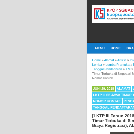
MENU
HOME
DRA
Home
»
Alamat
»
Article
»
Inf
Lomba
»
Lomba Pramuka
»
Tanggal Pendaftaran
»
TM
»
Timur Terbuka di Singosari M
Nomor Kontak
JUNI 29, 2018
ALAMAT
LKTP III SE JAWA TIMUR
NOMOR KONTAK
PEND
TANGGAL PENDAFTARA
[LKTP III Tahun 20
Timur Terbuka di Si
Biaya Registrasi), 