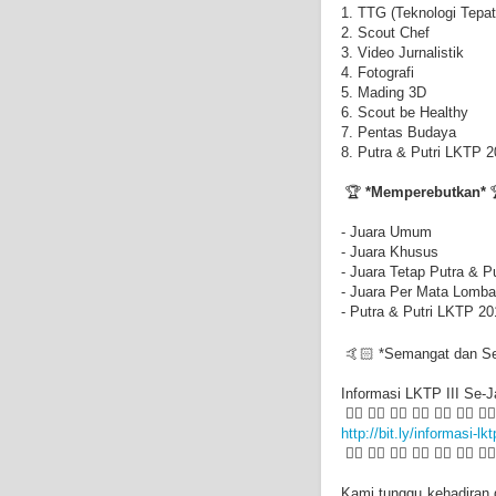
1. TTG (Teknologi Tepa
2. Scout Chef
3. Video Jurnalistik
4. Fotografi
5. Mading 3D
6. Scout be Healthy
7. Pentas Budaya
8. Putra & Putri LKTP 
🏆
*Memperebutkan*

- Juara Umum
- Juara Khusus
- Juara Tetap Putra & Pu
- Juara Per Mata Lomba
- Putra & Putri LKTP 20
🤙🏻 *Semangat dan Se
Informasi LKTP III Se-Ja
👇🏻 👇🏻 👇🏻 👇🏻 👇🏻 👇🏻 👇🏻
http://bit.ly/informasi-lk
👆🏻 👆🏻 👆🏻 👆🏻 👆🏻 👆🏻 👆🏻
Kami tunggu kehadiran 