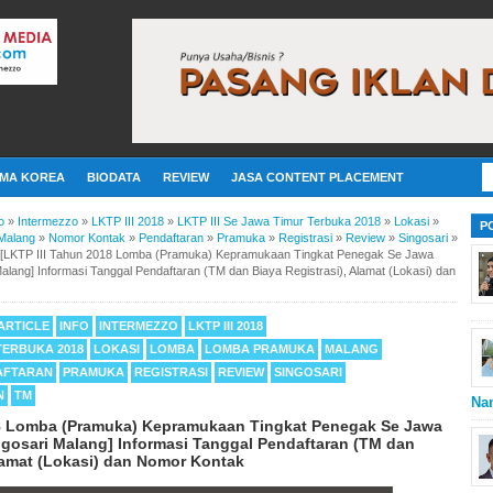
MA KOREA
BIODATA
REVIEW
JASA CONTENT PLACEMENT
o
»
Intermezzo
»
LKTP III 2018
»
LKTP III Se Jawa Timur Terbuka 2018
»
Lokasi
»
P
Malang
»
Nomor Kontak
»
Pendaftaran
»
Pramuka
»
Registrasi
»
Review
»
Singosari
»
[LKTP III Tahun 2018 Lomba (Pramuka) Kepramukaan Tingkat Penegak Se Jawa
alang] Informasi Tanggal Pendaftaran (TM dan Biaya Registrasi), Alamat (Lokasi) dan
ARTICLE
INFO
INTERMEZZO
LKTP III 2018
 TERBUKA 2018
LOKASI
LOMBA
LOMBA PRAMUKA
MALANG
AFTARAN
PRAMUKA
REGISTRASI
REVIEW
SINGOSARI
N
TM
Na
18 Lomba (Pramuka) Kepramukaan Tingkat Penegak Se Jawa
ngosari Malang] Informasi Tanggal Pendaftaran (TM dan
Alamat (Lokasi) dan Nomor Kontak