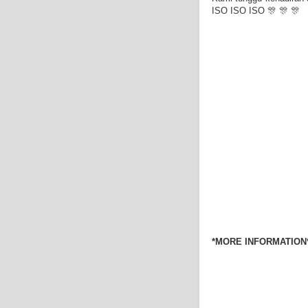
ISO ISO ISO 🎊 🎊 🎊
*MORE INFORMATION