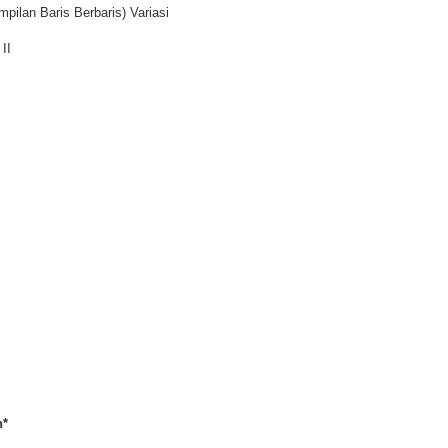
ilan Baris Berbaris) Variasi
II
n*