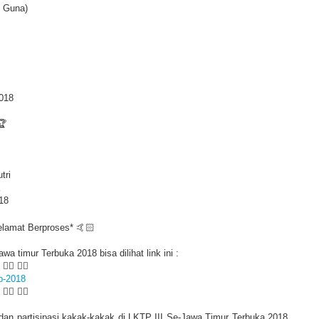
t Guna)
2018

tri
18
lamat Berproses* 🤙🏻
wa timur Terbuka 2018 bisa dilihat link ini :
 👇🏻 👇🏻
tp-2018
 👆🏻 👆🏻
dan partisipasi kakak-kakak di LKTP III Se-Jawa Timur Terbuka 2018...