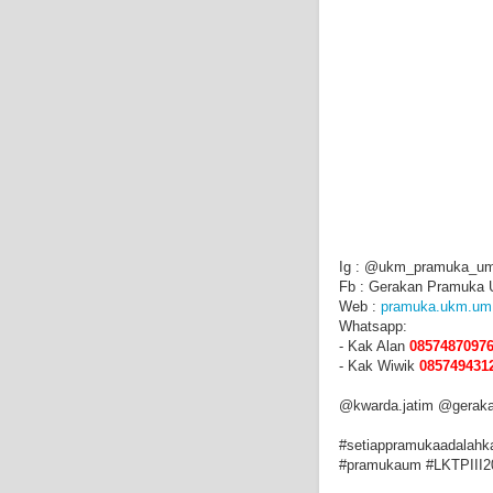
Ig : @ukm_pramuka_u
Fb : Gerakan Pramuka
Web :
pramuka.ukm.um.
Whatsapp:
- Kak Alan
0857487097
- Kak Wiwik
085749431
@kwarda.jatim @gerak
#setiappramukaadalahka
#pramukaum #LKTPIII2