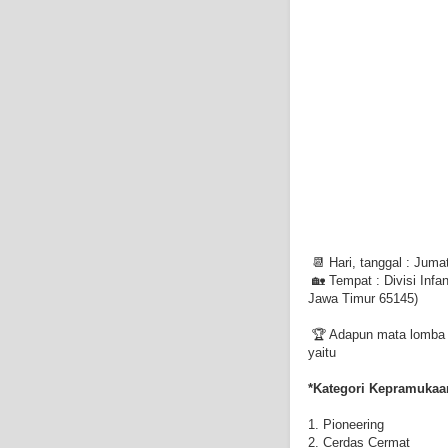
📆 Hari, tanggal : Juma
🏡 Tempat : Divisi Infan
Jawa Timur 65145)
🏆 Adapun mata lomba 
yaitu
*Kategori Kepramukaa
1. Pioneering
2. Cerdas Cermat