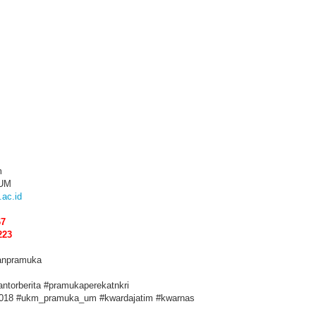
m
 UM
ac.id
67
223
anpramuka
ntorberita #pramukaperekatnkri
018 #ukm_pramuka_um #kwardajatim #kwarnas