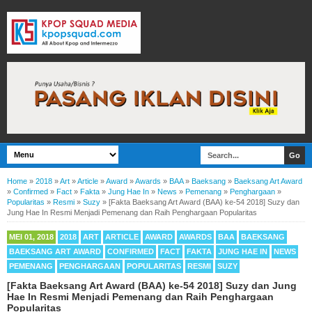
Home
»
2018
»
Art
»
Article
»
Award
»
Awards
»
BAA
»
Baeksang
»
Baeksang Art Award
»
Confirmed
»
Fact
»
Fakta
»
Jung Hae In
»
News
»
Pemenang
»
Penghargaan
»
Popularitas
»
Resmi
»
Suzy
»
[Fakta Baeksang Art Award (BAA) ke-54 2018] Suzy dan
Jung Hae In Resmi Menjadi Pemenang dan Raih Penghargaan Popularitas
MEI 01, 2018
2018
ART
ARTICLE
AWARD
AWARDS
BAA
BAEKSANG
BAEKSANG ART AWARD
CONFIRMED
FACT
FAKTA
JUNG HAE IN
NEWS
PEMENANG
PENGHARGAAN
POPULARITAS
RESMI
SUZY
[Fakta Baeksang Art Award (BAA) ke-54 2018] Suzy dan Jung
Hae In Resmi Menjadi Pemenang dan Raih Penghargaan
Popularitas