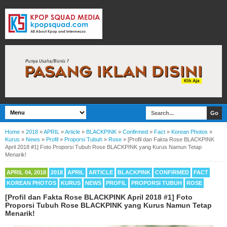
Home
»
2018
»
APRIL
»
Article
»
BLACKPINK
»
Confirmed
»
Fact
»
Korean Photos
»
Kurus
»
News
»
Profil
»
Proporsi Tubuh
»
Rose
»
[Profil dan Fakta Rose BLACKPINK
April 2018 #1] Foto Proporsi Tubuh Rose BLACKPINK yang Kurus Namun Tetap
Menarik!
APRIL 04, 2018
2018
APRIL
ARTICLE
BLACKPINK
CONFIRMED
FACT
KOREAN PHOTOS
KURUS
NEWS
PROFIL
PROPORSI TUBUH
ROSE
[Profil dan Fakta Rose BLACKPINK April 2018 #1] Foto
Proporsi Tubuh Rose BLACKPINK yang Kurus Namun Tetap
Menarik!