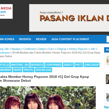
MA KOREA
BIODATA
REVIEW
JASA CONTENT PLACEMENT
ang JAV
»
Biodata
»
Confirmed
»
Debut
»
Fact
»
Girlgrup
»
Honey Popcorn
»
JAV
»
P
howcase
»
[Profil Biodata dan Fakta Member Honey Popcorn 2018 #1] Girl Grup Kpop
case Debut
RTICLE
BINTANG JAV
BIODATA
CONFIRMED
DEBUT
FACT
GIRLGRUP
MEMBER
NEWS
PROFIL
SHOWCASE
 Fakta Member Honey Popcorn 2018 #1] Girl Grup Kpop
an Showcase Debut
Na