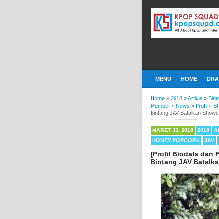
MENU
HOME
DRA
Home
»
2018
»
Article
»
Bint
Member
»
News
»
Profil
»
S
Bintang JAV Batalkan Show
MARET 13, 2018
2018
A
HONEY POPCORN
JAV
[Profil Biodata dan
Bintang JAV Batalk