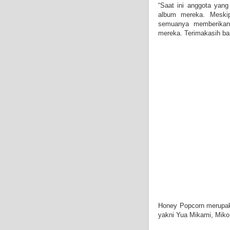
“Saat ini anggota yan
album mereka. Meskip
semuanya memberikan
mereka. Terimakasih ban
Honey Popcorn merupaka
yakni Yua Mikami, Miko