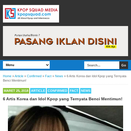
Home
»
Article
»
Confirmed
»
Fact
»
News
»
6 Artis Korea dan Idol Kpop yang Ternyata
Benci Mentimun!
MARET 25, 2018
ARTICLE
CONFIRMED
FACT
NEWS
6 Artis Korea dan Idol Kpop yang Ternyata Benci Mentimun!