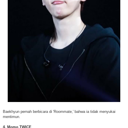
Baekhyun pernah berbicara di 'Roommate,' bahwa ia tidak menyukai
mentimun.
4. Momo TWICE