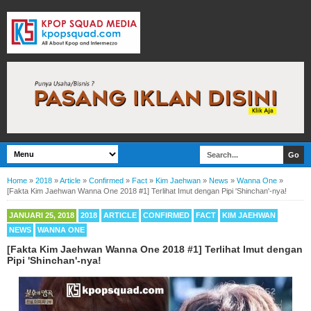
Home
»
2018
»
Article
»
Confirmed
»
Fact
»
Kim Jaehwan
»
News
»
Wanna One
»
[Fakta Kim Jaehwan Wanna One 2018 #1] Terlihat Imut dengan Pipi 'Shinchan'-nya!
JANUARI 25, 2018
2018
ARTICLE
CONFIRMED
FACT
KIM JAEHWAN
NEWS
WANNA ONE
[Fakta Kim Jaehwan Wanna One 2018 #1] Terlihat Imut dengan
Pipi 'Shinchan'-nya!