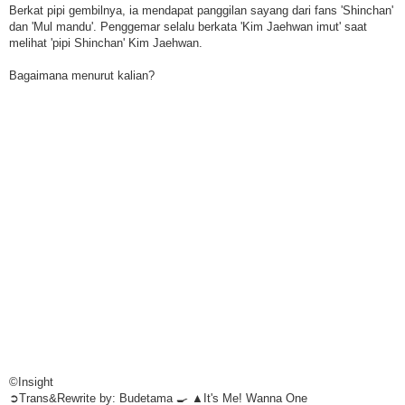
Berkat pipi gembilnya, ia mendapat panggilan sayang dari fans 'Shinchan'
dan 'Mul mandu'. Penggemar selalu berkata 'Kim Jaehwan imut' saat
melihat 'pipi Shinchan' Kim Jaehwan.
Bagaimana menurut kalian?
©Insight
➲Trans&Rewrite by: Budetama 🍳 ▲It's Me! Wanna One