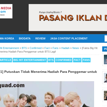
MA KOREA
BIODATA
REVIEW
JASA CONTENT PLACEMENT
Hit Entertainment
»
BTS
»
Confirmed
»
Fact
»
Fans
»
Hadiah
»
News
»
[Fakta Big Hit
P
nerima Hadiah Para Penggemar untuk BTS Lagi!
ARTICLE
BIG HIT ENTERTAINMENT
BTS
CONFIRMED
FACT
FANS
 #1] Putuskan Tidak Menerima Hadiah Para Penggemar untuk