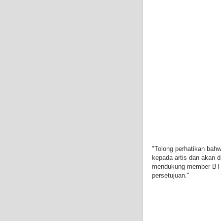
"Tolong perhatikan bahw
kepada artis dan akan d
mendukung member BTS d
persetujuan."