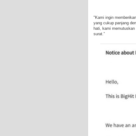
"Kami ingin memberika
yang cukup panjang den
hati, kami memutuskan u
surat.”