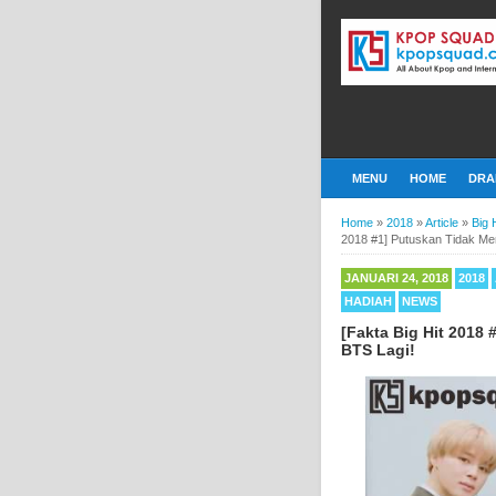
MENU
HOME
DRA
Home
»
2018
»
Article
»
Big 
2018 #1] Putuskan Tidak Me
JANUARI 24, 2018
2018
HADIAH
NEWS
[Fakta Big Hit 2018
BTS Lagi!