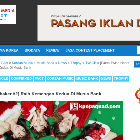
MA KOREA
BIODATA
REVIEW
JASA CONTENT PLACEMENT
»
Fact
»
Korean Music
»
Music Bank
»
News
»
Trophy
»
TWICE
»
[Fakta Twice Heart
P
Kedua Di Music Bank
ICLE
CONFIRMED
FACT
KOREAN MUSIC
MUSIC BANK
NEWS
TROPHY
Shaker #2] Raih Kemengan Kedua Di Music Bank