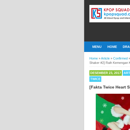
MENU
HOME
DRA
Home
»
Article
»
Confirmed
Shaker #2] Raih Kemengan 
DESEMBER 23, 2017
ART
TWICE
[Fakta Twice Heart 