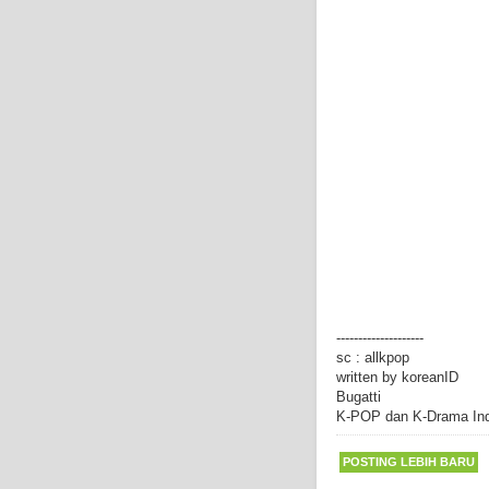
--------------------
sc : allkpop
written by koreanID
Bugatti
K-POP dan K-Drama In
POSTING LEBIH BARU