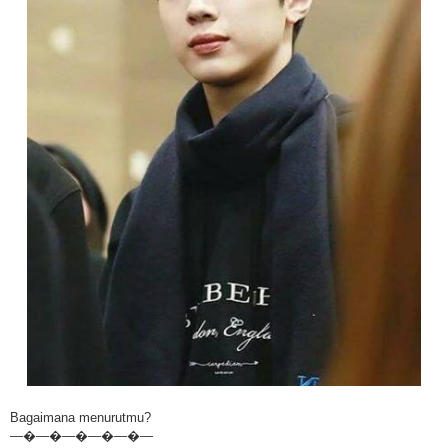
Bagaimana menurutmu?
—�—�—�—�—�—