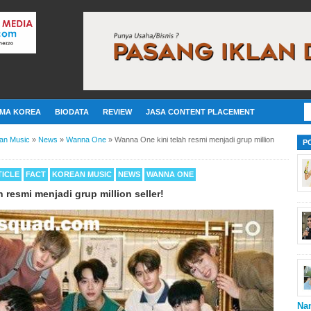
MA KOREA
BIODATA
REVIEW
JASA CONTENT PLACEMENT
an Music
»
News
»
Wanna One
»
Wanna One kini telah resmi menjadi grup million
P
TICLE
FACT
KOREAN MUSIC
NEWS
WANNA ONE
 resmi menjadi grup million seller!
Na