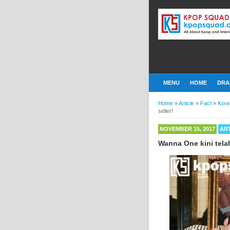
MENU
HOME
DRA
Home
»
Article
»
Fact
»
Kore
seller!
NOVEMBER 15, 2017
AR
Wanna One kini telah