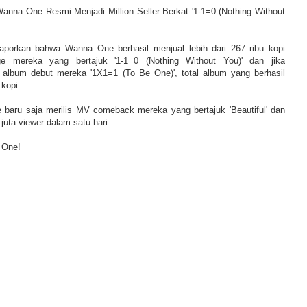
Wanna One Resmi Menjadi Million Seller Berkat '1-1=0 (Nothing Without
aporkan bahwa Wanna One berhasil menjual lebih dari 267 ribu kopi
e mereka yang bertajuk '1-1=0 (Nothing Without You)' dan jika
 album debut mereka '1X1=1 (To Be One)', total album yang berhasil
 kopi.
baru saja merilis MV comeback mereka yang bertajuk 'Beautiful' dan
juta viewer dalam satu hari.
 One!