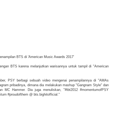
nampilan BTS di 'American Music Awards 2017'
gan BTS karena melanjutkan warisannya untuk tampil di "American
ber, PSY berbagi sebuah video mengenai penampilannya di "AMAs
tagram pribadinya, dimana dia melakukan mashup "Gangnam Style" dan
gan MC Hammer. Dia juga menuliskan, "#tbt2012 #momentumofPSY
rn #proudofthem @ bts.bighitofficial."