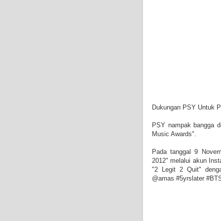
Dukungan PSY Untuk Pe
PSY nampak bangga den
Music Awards".
Pada tanggal 9 Novem
2012" melalui akun Ins
"2 Legit 2 Quit" den
@amas #5yrslater #BTStu