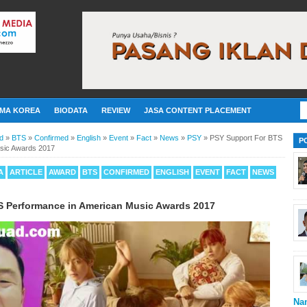
MA KOREA
BIODATA
REVIEW
JASA CONTENT PLACEMENT
d
»
BTS
»
Confirmed
»
English
»
Event
»
Fact
»
News
»
PSY
»
PSY Support For BTS
P
sic Awards 2017
A
ARTICLE
AWARD
BTS
CONFIRMED
ENGLISH
EVENT
FACT
NEWS
S Performance in American Music Awards 2017
Na