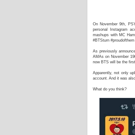
On November 9th, PSY 
personal Instagram ac
mashups with MC Hamm
#BTSturn #proudofthem @
As previously announced
AMAs on November 19th.
now BTS will be the firs
Apparently, not only up
account. And it was also
What do you think?