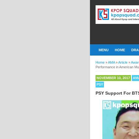
MENU
HOME
DRA
Home
»
AMA
»
Article
»
Awar
Performance in American Mu
NOVEMBER 10, 2017
AM
PSY
PSY Support For BT