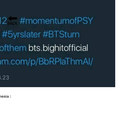
esia :