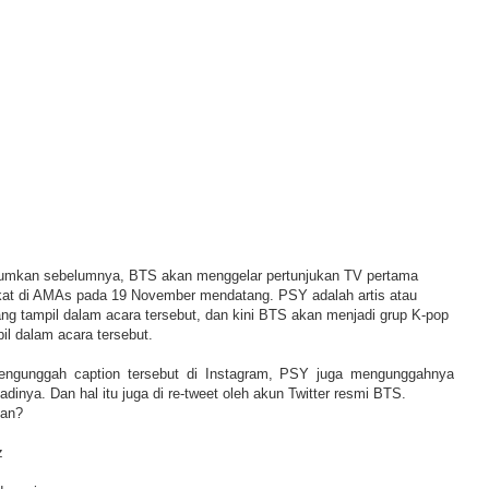
umumkan sebelumnya, BTS akan menggelar pertunjukan TV pertama
kat di AMAs pada 19 November mendatang. PSY adalah artis atau
ng tampil dalam acara tersebut, dan kini BTS akan menjadi grup K-pop
l dalam acara tersebut.
engunggah caption tersebut di Instagram, PSY juga mengunggahnya
badinya. Dan hal itu juga di re-tweet oleh akun Twitter resmi BTS.
ian?
z