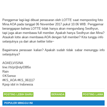
Penggemar lagi-lagi dibuat penasaran oleh LOTTE saat memposting foto
Mina AOA pada tanggal 06 November 2017 pukul 10.06 WIB. Penggemar
beranggapan bahwa LOTTE tidak hanya akan mengundang Seolhyun,
tapi juga akan membawa full member. Apakah hanya Seolhyun dan Mina?
Ataukah lotte akan membawa AOA dengan full member? Kita tunggu info
selanjutnya ya dari akun twitter lotte~
Bagaimana perasaan kalian? Apakah sudah tidak sabar menunggu info
selanjutnya?
AOAELVISINA
line://ti/p/@oly0385o
Rain
©KSense
#KS_AOA #KS_061117
Kpop idol in Indonesia
POSTING LEBIH BARU
BERANDA
POSTING LAMA
POPULER MINGGU INI