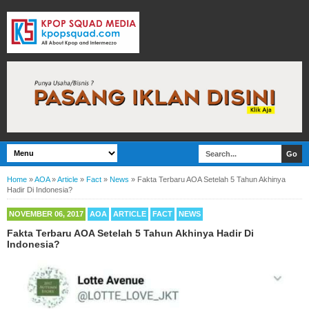
Home
»
AOA
»
Article
»
Fact
»
News
»
Fakta Terbaru AOA Setelah 5 Tahun Akhinya
Hadir Di Indonesia?
NOVEMBER 06, 2017
AOA
ARTICLE
FACT
NEWS
Fakta Terbaru AOA Setelah 5 Tahun Akhinya Hadir Di
Indonesia?