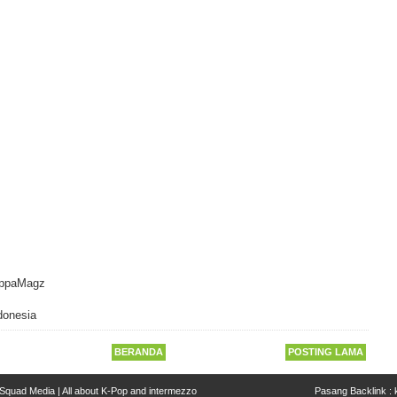
CoppaMagz
donesia
BERANDA
POSTING LAMA
Squad Media | All about K-Pop and intermezzo
Pasang Backlink :