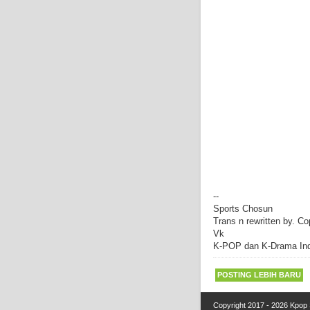
--
Sports Chosun
Trans n rewritten by. 
Vk
K-POP dan K-Drama In
POSTING LEBIH BARU
Copyright 2017 - 2026
Kpop 