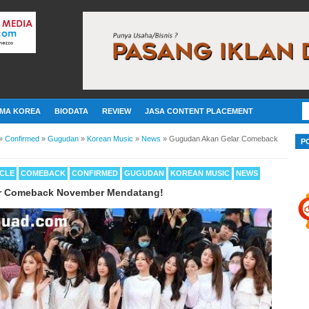
MA KOREA
BIODATA
REVIEW
JASA CONTENT PLACEMENT
»
Confirmed
»
Gugudan
»
Korean Music
»
News
»
Gugudan Akan Gelar Comeback
P
ICLE
COMEBACK
CONFIRMED
GUGUDAN
KOREAN MUSIC
NEWS
r Comeback November Mendatang!