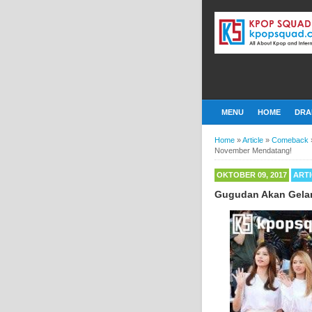
MENU
HOME
DRA
Home
»
Article
»
Comeback
November Mendatang!
OKTOBER 09, 2017
ART
Gugudan Akan Gela