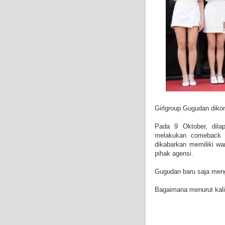
Girlgroup Gugudan diko
Pada 9 Oktober, dila
melakukan comeback d
dikabarkan memiliki war
pihak agensi.
Gugudan baru saja meng
Bagaimana menurut kal