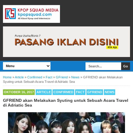
Home
»
Article
»
Confirmed
»
Fact
»
GFriend
»
News
»
GFRIEND akan Melakukan
Syuting untuk Sebuah Acara Travel di Adriatic Sea
OKTOBER 16, 2017
ARTICLE
CONFIRMED
FACT
GFRIEND
NEWS
GFRIEND akan Melakukan Syuting untuk Sebuah Acara Travel
di Adriatic Sea